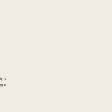
igo.
es y