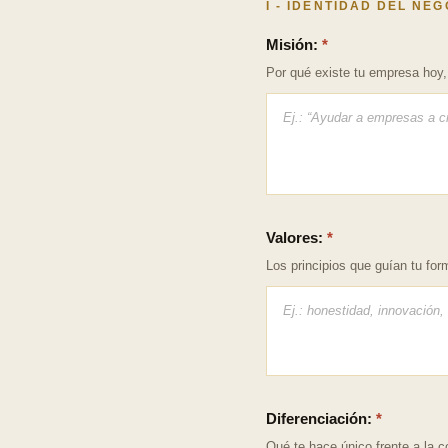
I - IDENTIDAD DEL NE
Misión:
*
Por qué existe tu empresa hoy, 
Valores:
*
Los principios que guían tu form
Diferenciación:
*
Qué te hace único frente a la 