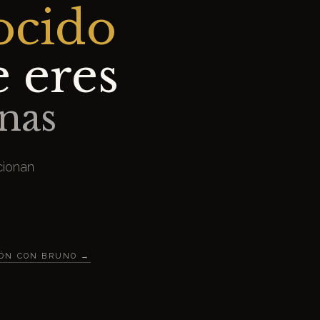
ocido
e eres
nas
cionan
IÓN CON BRUNO →